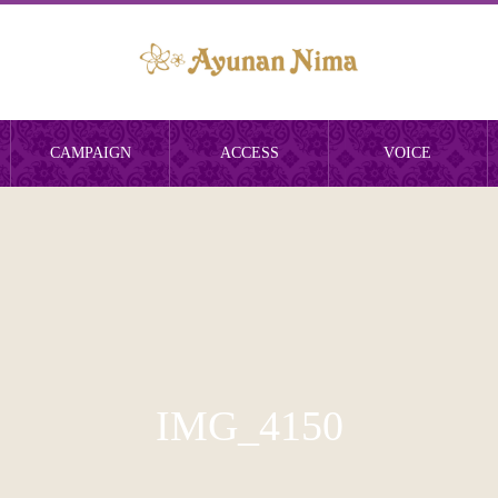
CAMPAIGN
ACCESS
VOICE
IMG_4150